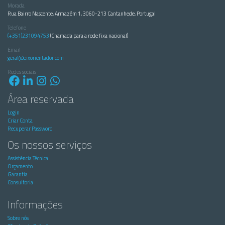
Morada
Rua Bairro Nascente, Armazém 1, 3060-213 Cantanhede, Portugal
Telefone
(+351)231094753
(Chamada para a rede fixa nacional)
Email
geral@eixorientador.com
Redes sociais
Área reservada
Login
Criar Conta
Recuperar Password
Os nossos serviços
Assistência Técnica
Orçamento
Garantia
Consultoria
Informações
Sobre nós