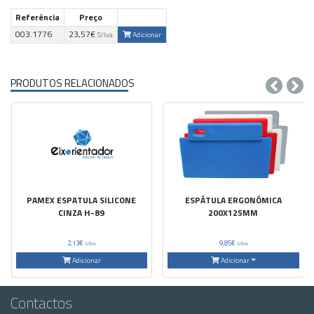
Referência
Preço
003.1776
23,57€
Adicionar
S/Iva
PRODUTOS RELACIONADOS
PAMEX ESPATULA SILICONE
ESPÁTULA ERGONÓMICA
CINZA H-89
200X125MM
2,13€
9,85€
S/Iva
S/Iva
Adicionar
Adicionar
Contactos