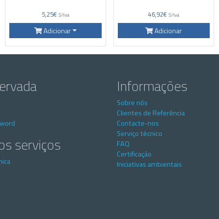
5,25€
46,92€
S/Iva
S/Iva
Adicionar
Adicionar
servada
Informações
Sobre nós
Clientes de Referência
sword
Contacte-nos
Serviço técnico
os serviços
FAQ
Certificação
nica
Iniciativas ambientais