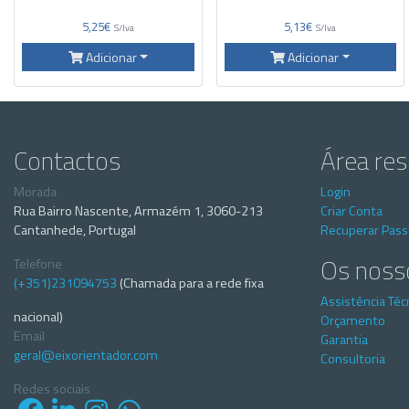
5,25€
5,13€
S/Iva
S/Iva
Adicionar
Adicionar
Contactos
Área re
Morada
Login
Rua Bairro Nascente, Armazém 1, 3060-213
Criar Conta
Cantanhede, Portugal
Recuperar Pas
Os noss
Telefone
(+351)231094753
(Chamada para a rede fixa
Assistência Téc
nacional)
Orçamento
Email
Garantia
geral@eixorientador.com
Consultoria
Redes sociais