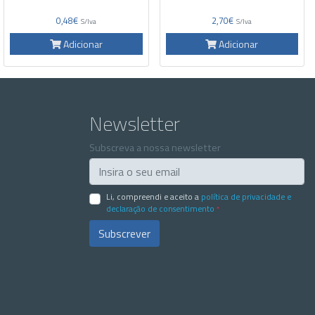
0,48€
2,70€
S/Iva
S/Iva
Adicionar
Adicionar
Newsletter
Subscreva a nossa newsletter
Li, compreendi e aceito a
política de privacidade e
declaração de consentimento
*
Subscrever