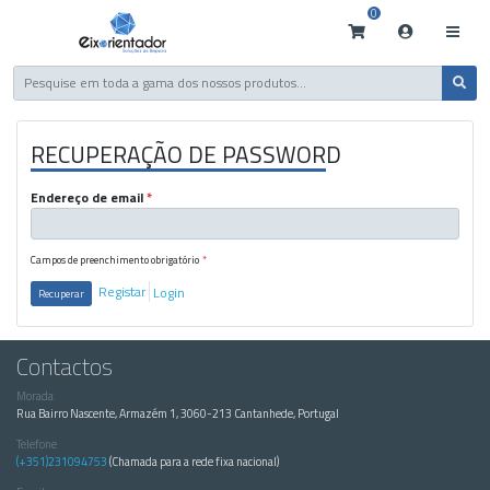
0
RECUPERAÇÃO DE PASSWORD
Endereço de email
*
Campos de preenchimento obrigatório
*
Registar
Login
Recuperar
Contactos
Morada
Rua Bairro Nascente, Armazém 1, 3060-213 Cantanhede, Portugal
Telefone
(+351)231094753
(Chamada para a rede fixa nacional)