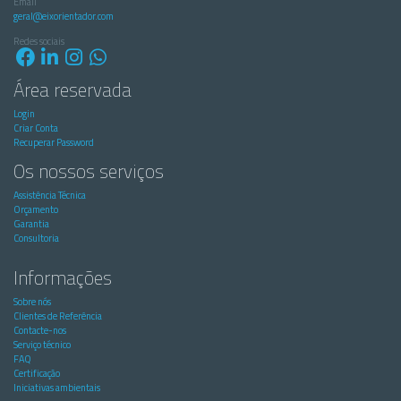
Email
geral@eixorientador.com
Redes sociais
Área reservada
Login
Criar Conta
Recuperar Password
Os nossos serviços
Assistência Técnica
Orçamento
Garantia
Consultoria
Informações
Sobre nós
Clientes de Referência
Contacte-nos
Serviço técnico
FAQ
Certificação
Iniciativas ambientais