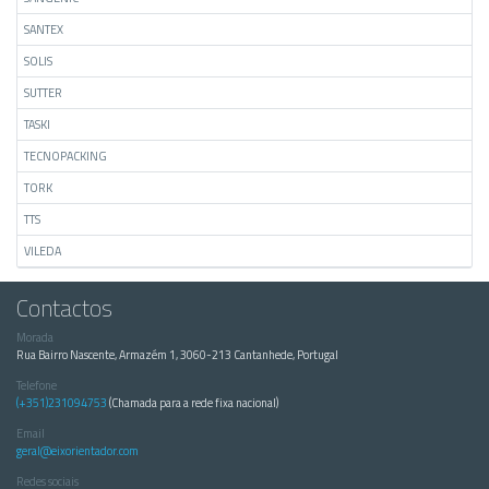
SANTEX
SOLIS
SUTTER
TASKI
TECNOPACKING
TORK
TTS
VILEDA
Contactos
Morada
Rua Bairro Nascente, Armazém 1, 3060-213 Cantanhede, Portugal
Telefone
(+351)231094753
(Chamada para a rede fixa nacional)
Email
geral@eixorientador.com
Redes sociais