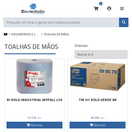
0
DESCARTÁVEIS E CONSUMÍVEIS
TOALHAS DE MÃOS
TOALHAS DE MÃOS
Ordenar:
RI ROLO INDUSTRIAL WYPALL L30
TM H1 ROLO VERDE 6R
61,52€
96,30€
S/Iva
S/Iva
Adicionar
Adicionar