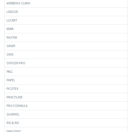
KIMBERLY-CLARK
LINDOR
LUCART
MAYA
NILFISK
ORAPI
ORIE
OXYGEN PRO
P&G
PAPEL
PICOTEX
PRACTILINE
PRO FORMULA
QUIMXEL
REI & REI
SANGENIC