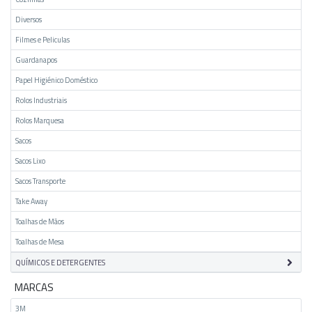
Diversos
Filmes e Peliculas
Guardanapos
Papel Higiénico Doméstico
Rolos Industriais
Rolos Marquesa
Sacos
Sacos Lixo
Sacos Transporte
Take Away
Toalhas de Mãos
Toalhas de Mesa
QUÍMICOS E DETERGENTES
MARCAS
3M