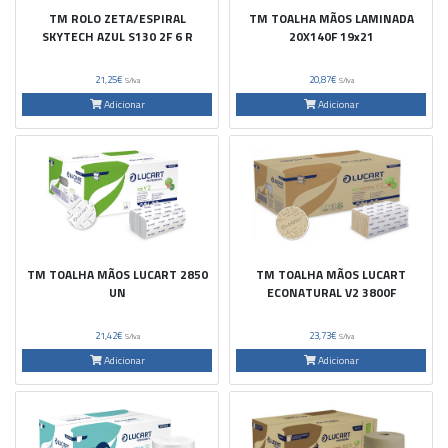
TM ROLO ZETA/ESPIRAL
TM TOALHA MÃOS LAMINADA
SKYTECH AZUL S130 2F 6 R
20X140F 19x21
21,25€
20,87€
S/Iva
S/Iva
Adicionar
Adicionar
TM TOALHA MÃOS LUCART 2850
TM TOALHA MÃOS LUCART
UN
ECONATURAL V2 3800F
21,42€
23,73€
S/Iva
S/Iva
Adicionar
Adicionar