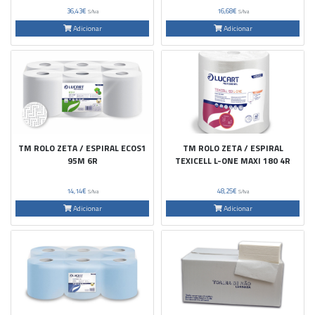
36,43€
16,68€
S/Iva
S/Iva
Adicionar
Adicionar
TM ROLO ZETA / ESPIRAL ECOS1
TM ROLO ZETA / ESPIRAL
95M 6R
TEXICELL L-ONE MAXI 180 4R
14,14€
48,25€
S/Iva
S/Iva
Adicionar
Adicionar