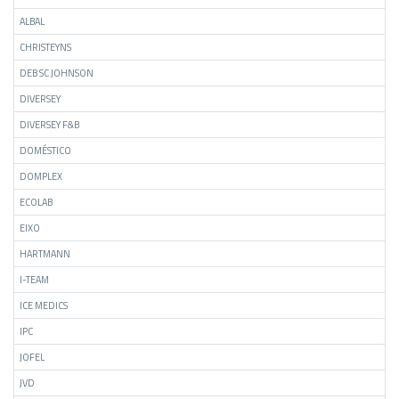
ALBAL
CHRISTEYNS
DEB SC JOHNSON
DIVERSEY
DIVERSEY F&B
DOMÉSTICO
DOMPLEX
ECOLAB
EIXO
HARTMANN
I-TEAM
ICE MEDICS
IPC
JOFEL
JVD