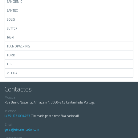
SANGENIC
SANTEX
SOLIS
SUTTER
TASKI
TECNOPACKING
TORK
TTS
VILEDA
Contactos
Morada
Rua Bairro Nascente, Armazém 1, 3060-213 Cantanhede, Portugal
Telefone
(+351)231094753
(Chamada para a rede fixa nacional)
Email
geral@eixorientador.com