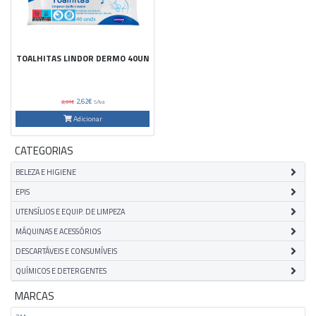
TOALHITAS LINDOR DERMO 40UN
2,62€
2,91€
S/Iva
Adicionar
CATEGORIAS
BELEZA E HIGIENE
EPIS
UTENSÍLIOS E EQUIP. DE LIMPEZA
MÁQUINAS E ACESSÓRIOS
DESCARTÁVEIS E CONSUMÍVEIS
QUÍMICOS E DETERGENTES
MARCAS