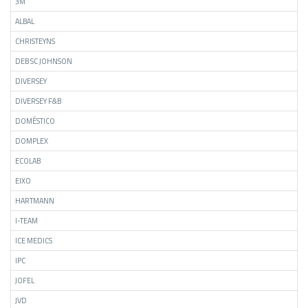
3M
ALBAL
CHRISTEYNS
DEB SC JOHNSON
DIVERSEY
DIVERSEY F&B
DOMÉSTICO
DOMPLEX
ECOLAB
EIXO
HARTMANN
I-TEAM
ICE MEDICS
IPC
JOFEL
JVD