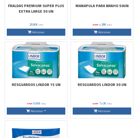
FRALDAS PREMIUM SUPER PLUS
MANAPULA PARA BANHO 50UN
EXTRA LARGE 30 UN
28,86€
4,38€
S/Iva
5,06€
S/Iva
Adicionar
Adicionar
RESGUARDOS LINDOR 15 UN
RESGUARDOS LINDOR 30 UN
6,66€
7,43€
7,40€
S/Iva
8,26€
S/Iva
Adicionar
Adicionar