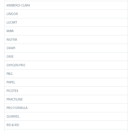
KIMBERLY-CLARK
LINDOR
LUCART
MAYA
NILFISK
ORAPI
ORIE
OXYGEN PRO
P&G
PAPEL
PICOTEX
PRACTILINE
PRO FORMULA
QUIMXEL
REI & REI