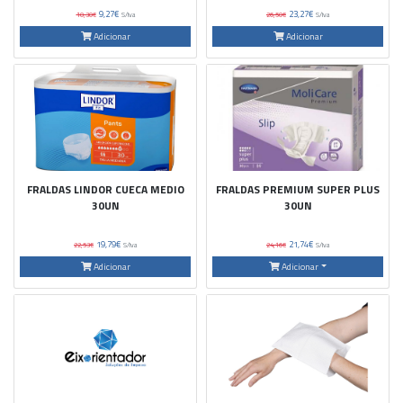
9,27€
23,27€
10,30€
S/Iva
26,50€
S/Iva
Adicionar
Adicionar
FRALDAS LINDOR CUECA MEDIO
FRALDAS PREMIUM SUPER PLUS
30UN
30UN
19,79€
21,74€
22,53€
S/Iva
24,16€
S/Iva
Adicionar
Adicionar