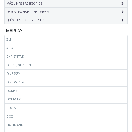
MÁQUINAS E ACESSÓRIOS
DESCARTÁVEIS E CONSUMÍVEIS
QUÍMICOS E DETERGENTES
MARCAS
3M
ALBAL
CHRISTEYNS
DEB SC JOHNSON
DIVERSEY
DIVERSEY F&B
DOMÉSTICO
DOMPLEX
ECOLAB
EIXO
HARTMANN