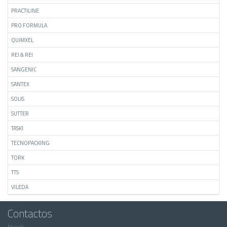
PRACTILINE
PRO FORMULA
QUIMXEL
REI & REI
SANGENIC
SANTEX
SOLIS
SUTTER
TASKI
TECNOPACKING
TORK
TTS
VILEDA
Contactos