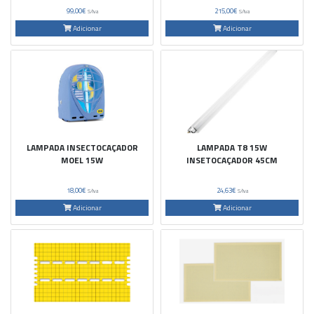
99,00€
215,00€
S/Iva
S/Iva
Adicionar
Adicionar
LAMPADA INSECTOCAÇADOR
LAMPADA T8 15W
MOEL 15W
INSETOCAÇADOR 45CM
18,00€
24,63€
S/Iva
S/Iva
Adicionar
Adicionar