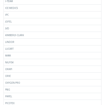
I-TEAM
ICE MEDICS
IPC
JOFEL
JVD
KIMBERLY-CLARK
LINDOR
LUCART
MAYA
NILFISK
ORAPI
ORIE
OXYGEN PRO
P&G
PAPEL
PICOTEX