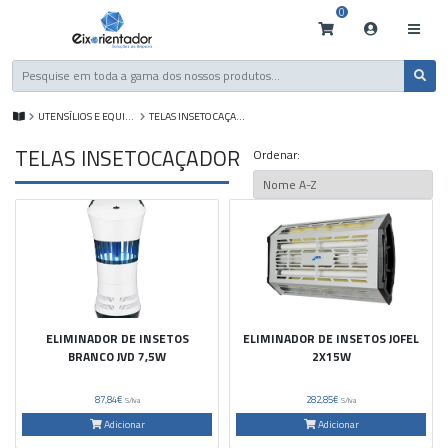
0
UTENSÍLIOS E EQUIP. DE LIMPEZA
TELAS INSETOCAÇADOR
TELAS INSETOCAÇADOR
Ordenar:
ELIMINADOR DE INSETOS
ELIMINADOR DE INSETOS JOFEL
BRANCO JVD 7,5W
2X15W
87,84€
282,85€
S/Iva
S/Iva
Adicionar
Adicionar