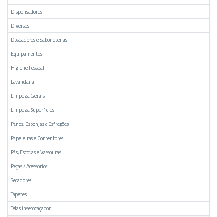
Dispensadores
Diversos
Doseadores e Saboneteiras
Equipamentos
Higiene Pessoal
Lavandaria
Limpeza Gerais
Limpeza Superficies
Panos, Esponjas e Esfregões
Papeleiras e Contentores
Pás, Escovas e Vassouras
Peças / Acessorios
Secadores
Tapetes
Telas insetocaçador