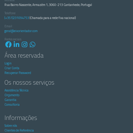
Morada
Rua Bairro Nascente, Armazém 1, 3060-213 Cantanhede, Portugal
Telefone
(+351)231094753
(Chamada para a rede fixa nacional)
Email
geral@eixorientador.com
Redes sociais
Área reservada
Login
Criar Conta
Recuperar Password
Os nossos serviços
Assistência Técnica
Orçamento
Garantia
Consultoria
Informações
Sobre nós
Clientes de Referência