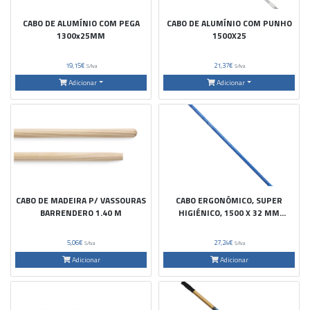
CABO DE ALUMÍNIO COM PEGA
CABO DE ALUMÍNIO COM PUNHO
1300x25MM
1500X25
19,15€
21,37€
S/Iva
S/Iva
Adicionar
Adicionar
CABO DE MADEIRA P/ VASSOURAS
CABO ERGONÓMICO, SUPER
BARRENDERO 1.40 M
HIGIÉNICO, 1500 X 32 MM
AZUL49904
5,06€
27,24€
S/Iva
S/Iva
Adicionar
Adicionar