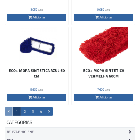
3,05€
9,98€
S/Iva
S/Iva
Adicionar
Adicionar
ECO+ MOPA SINTETICA AZUL 60
ECO+ MOPA SINTETICA
CM
VERMELHA 60CM
5,63€
7,60€
S/Iva
S/Iva
Adicionar
Adicionar
1
2
3
4
CATEGORIAS
BELEZA E HIGIENE