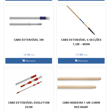
CABO EXTENSÍVEL 3M
CABO EXTENSÍVEL 4 SECÇÕES
7,2M - MAYA
13,15€
117,36€
S/Iva
S/Iva
Adicionar
Adicionar
CABO EXTENSÍVEL EVOLUTION
CABO MADEIRA 1.4M 24MM
2X2M
REF.06087