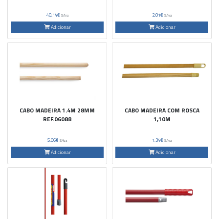
40,14€
2,01€
S/Iva
S/Iva
Adicionar
Adicionar
CABO MADEIRA 1.4M 28MM
CABO MADEIRA COM ROSCA
REF.06088
1,10M
5,06€
1,34€
S/Iva
S/Iva
Adicionar
Adicionar