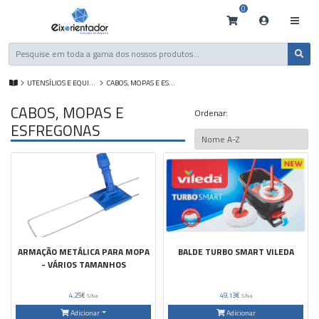
0
UTENSÍLIOS E EQUIP. DE LIMPEZA
CABOS, MOPAS E ESFREGONAS
CABOS, MOPAS E
Ordenar:
ESFREGONAS
ARMAÇÃO METÁLICA PARA MOPA
BALDE TURBO SMART VILEDA
- VÁRIOS TAMANHOS
4,25€
49,13€
S/Iva
S/Iva
Adicionar
Adicionar