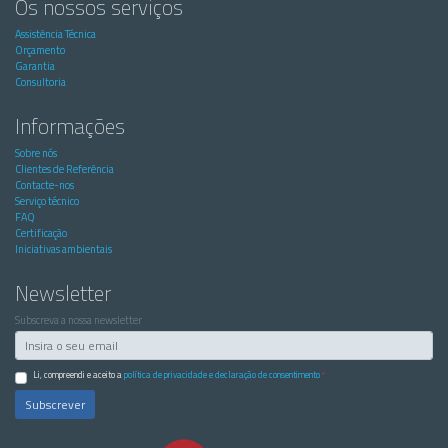
Os nossos serviços
Assistência Técnica
Orçamento
Garantia
Consultoria
Informações
Sobre nós
Clientes de Referência
Contacte-nos
Serviço técnico
FAQ
Certificação
Iniciativas ambientais
Newsletter
Subscreva a nossa newsletter
Li, compreendi e aceito a
política de privacidade e declaração de consentimento
*
Subscrever