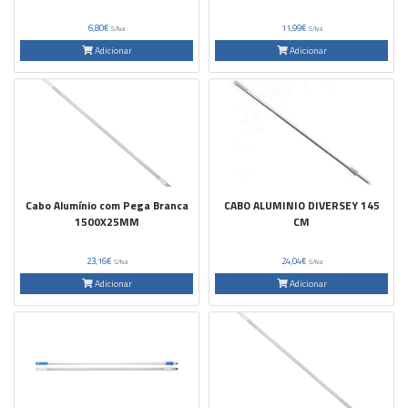
6,80€
11,99€
S/Iva
S/Iva
Adicionar
Adicionar
Cabo Alumínio com Pega Branca
CABO ALUMINIO DIVERSEY 145
1500X25MM
CM
23,16€
24,04€
S/Iva
S/Iva
Adicionar
Adicionar