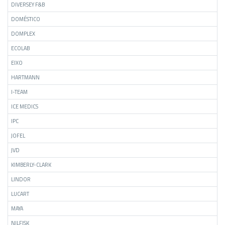
DIVERSEY F&B
DOMÉSTICO
DOMPLEX
ECOLAB
EIXO
HARTMANN
I-TEAM
ICE MEDICS
IPC
JOFEL
JVD
KIMBERLY-CLARK
LINDOR
LUCART
MAYA
NILFISK