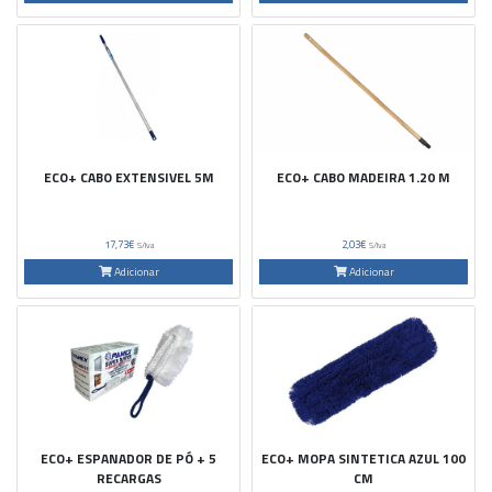
ECO+ CABO EXTENSIVEL 5M
ECO+ CABO MADEIRA 1.20 M
17,73€
2,03€
S/Iva
S/Iva
Adicionar
Adicionar
ECO+ ESPANADOR DE PÓ + 5
ECO+ MOPA SINTETICA AZUL 100
RECARGAS
CM