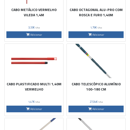
CABO METÁLICO VERMELHO
CABO OCTAGONAL ALU-PRO COM
VILEDA 1,4M
ROSCA E FURO 1,40M
3,33€
1,79€
S/Iva
S/Iva
Adicionar
Adicionar
CABO PLASTIFICADO MULTI 1,40M
CABO TELESCÓPICO ALUMÍNIO
VERMELHO
100-180 CM
1,47€
27,04€
S/Iva
S/Iva
Adicionar
Adicionar