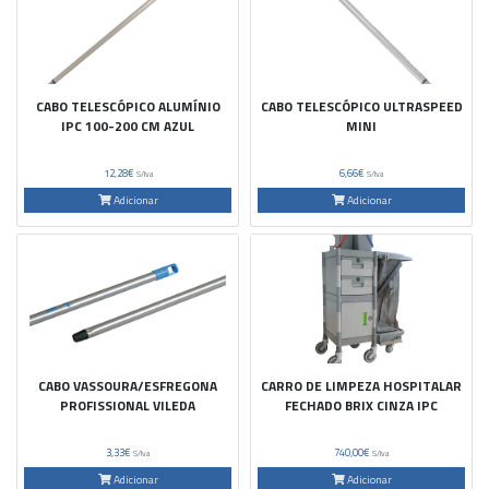
CABO TELESCÓPICO ALUMÍNIO
CABO TELESCÓPICO ULTRASPEED
IPC 100-200 CM AZUL
MINI
12,28€
6,66€
S/Iva
S/Iva
Adicionar
Adicionar
CABO VASSOURA/ESFREGONA
CARRO DE LIMPEZA HOSPITALAR
PROFISSIONAL VILEDA
FECHADO BRIX CINZA IPC
3,33€
740,00€
S/Iva
S/Iva
Adicionar
Adicionar