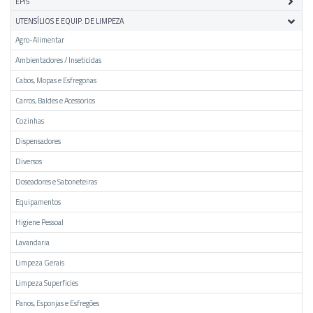
EPIS
UTENSÍLIOS E EQUIP. DE LIMPEZA
Agro-Alimentar
Ambientadores / Inseticidas
Cabos, Mopas e Esfregonas
Carros, Baldes e Acessorios
Cozinhas
Dispensadores
Diversos
Doseadores e Saboneteiras
Equipamentos
Higiene Pessoal
Lavandaria
Limpeza Gerais
Limpeza Superficies
Panos, Esponjas e Esfregões