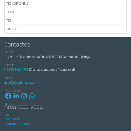
TECNOPACKING
TORK
TTS
VILEDA
Contactos
Morada
Rua Bairro Nascente, Armazém 1, 3060-213 Cantanhede, Portugal
Telefone
(+351)231094753
(Chamada para a rede fixa nacional)
Email
geral@eixorientador.com
Redes sociais
Área reservada
Login
Criar Conta
Recuperar Password