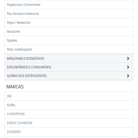
Papeleiras e Contentores
Pás, Escovas e Vassouras
Peças / Acessorios
Secadores
Tapetes
Telas insetocaçador
MÁQUINAS E ACESSÓRIOS
DESCARTÁVEIS E CONSUMÍVEIS
QUÍMICOS E DETERGENTES
MARCAS
3M
ALBAL
CHRISTEYNS
DEB SC JOHNSON
DIVERSEY