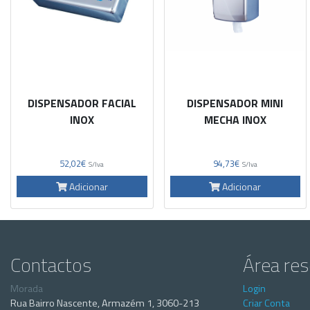
DISPENSADOR FACIAL
DISPENSADOR MINI
INOX
MECHA INOX
52,02€
94,73€
S/Iva
S/Iva
Adicionar
Adicionar
Contactos
Área re
Morada
Login
Rua Bairro Nascente, Armazém 1, 3060-213
Criar Conta