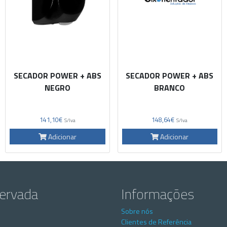
SECADOR POWER + ABS
SECADOR POWER + ABS
NEGRO
BRANCO
141,10€
148,64€
S/Iva
S/Iva
Adicionar
Adicionar
servada
Informações
Sobre nós
Clientes de Referência