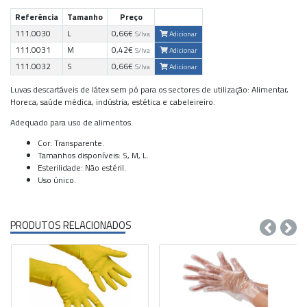
Referência
Tamanho
Preço
111.0030
L
0,66€
Adicionar
S/Iva
111.0031
M
0,42€
Adicionar
S/Iva
111.0032
S
0,66€
Adicionar
S/Iva
Luvas descartáveis de látex sem pó para os sectores de utilização: Alimentar,
Horeca, saúde médica, indústria, estética e cabeleireiro.
Adequado para uso de alimentos.
Cor: Transparente.
Tamanhos disponíveis: S, M, L.
Esterilidade: Não estéril.
Uso único.
PRODUTOS RELACIONADOS