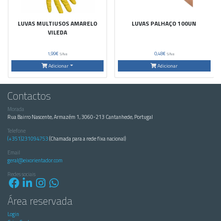
LUVAS MULTIUSOS AMARELO
LUVAS PALHAÇO 100UN
VILEDA
1,99€
0,48€
S/Iva
S/Iva
Adicionar
Adicionar
Contactos
Morada
Rua Bairro Nascente, Armazém 1, 3060-213 Cantanhede, Portugal
Telefone
(+351)231094753
(Chamada para a rede fixa nacional)
Email
geral@eixorientador.com
Redes sociais
Área reservada
Login