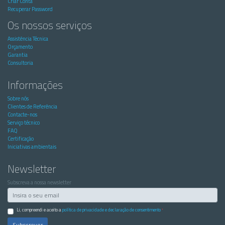
Criar Conta
Recuperar Password
Os nossos serviços
Assistência Técnica
Orçamento
Garantia
Consultoria
Informações
Sobre nós
Clientes de Referência
Contacte-nos
Serviço técnico
FAQ
Certificação
Iniciativas ambientais
Newsletter
Subscreva a nossa newsletter
Li, compreendi e aceito a
política de privacidade e declaração de consentimento
*
Subscrever