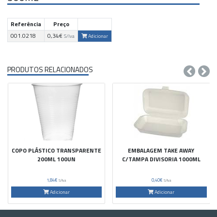
Referência
Preço
001.0218
0,34€
Adicionar
S/Iva
PRODUTOS RELACIONADOS
COPO PLÁSTICO TRANSPARENTE
EMBALAGEM TAKE AWAY
200ML 100UN
C/TAMPA DIVISORIA 1000ML
1,84€
0,40€
S/Iva
S/Iva
Adicionar
Adicionar