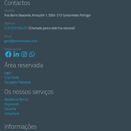
Contactos
Morada
Rua Bairro Nascente, Armazém 1, 3060-213 Cantanhede, Portugal
Telefone
(+351)231094753
(Chamada para a rede fixa nacional)
Email
geral@eixorientador.com
Redes sociais
Área reservada
Login
Criar Conta
Recuperar Password
Os nossos serviços
Assistência Técnica
Orçamento
Garantia
Consultoria
Informações