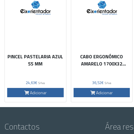
PINCEL PASTELARIA AZUL
CABO ERGONÓMICO
55 MM
AMARELO 1700X32
49905-4
24,63€
36,52€
S/Iva
S/Iva
Adicionar
Adicionar
Contactos
Área re