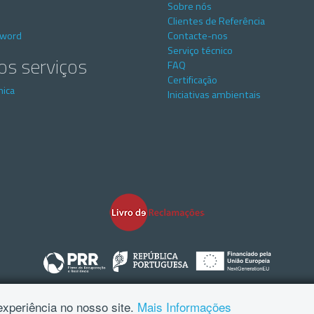
Sobre nós
Clientes de Referência
sword
Contacte-nos
Serviço técnico
os serviços
FAQ
Certificação
nica
Iniciativas ambientais
 e Condições
Política de Privacidade e Declaração de Consentimento
Pe
experiência no nosso site.
Mais Informações