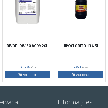
DIVOFLOW 50 VC99 20L
HIPOCLORITO 13% 5L
121,29€
3,88€
S/Iva
S/Iva
Adicionar
Adicionar
servada
Informações