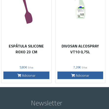
ESPÁTULA SILICONE
DIVOSAN ALCOSPRAY
ROXO 23 CM
VT10 0,75L
5,80€
7,26€
S/Iva
S/Iva
Adicionar
Adicionar
Newsletter