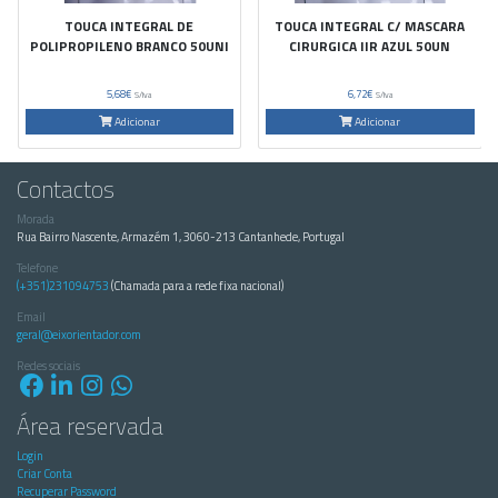
TOUCA INTEGRAL DE
TOUCA INTEGRAL C/ MASCARA
POLIPROPILENO BRANCO 50UNI
CIRURGICA IIR AZUL 50UN
5,68€
6,72€
S/Iva
S/Iva
Adicionar
Adicionar
Contactos
Morada
Rua Bairro Nascente, Armazém 1, 3060-213 Cantanhede, Portugal
Telefone
(+351)231094753
(Chamada para a rede fixa nacional)
Email
geral@eixorientador.com
Redes sociais
Área reservada
Login
Criar Conta
Recuperar Password