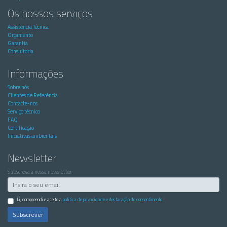
Os nossos serviços
Assistência Técnica
Orçamento
Garantia
Consultoria
Informações
Sobre nós
Clientes de Referência
Contacte-nos
Serviço técnico
FAQ
Certificação
Iniciativas ambientais
Newsletter
Subscreva a nossa newsletter
Li, compreendi e aceito a
política de privacidade e declaração de consentimento
*
Subscrever