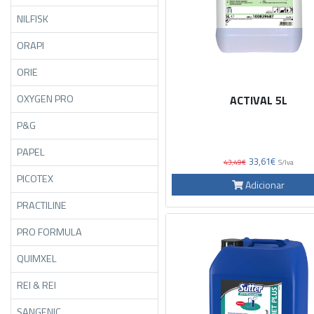
NILFISK
ORAPI
ORIE
OXYGEN PRO
ACTIVAL 5L
P&G
PAPEL
33,61€
43,49€
S/Iva
PICOTEX
Adicionar
PRACTILINE
PRO FORMULA
QUIMXEL
REI & REI
SANGENIC