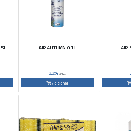
 5L
AIR AUTUMN 0,3L
AIR 
3,30€
S/Iva
Adicionar