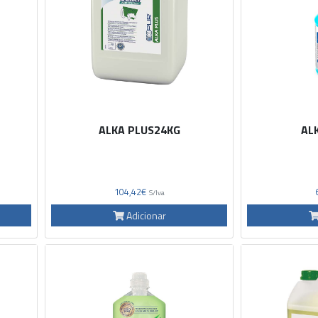
ALKA PLUS24KG
AL
104,42€
S/Iva
Adicionar