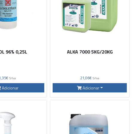
L 96% 0,25L
ALKA 7000 5KG/20KG
1,35€
21,06€
S/Iva
S/Iva
Adicionar
Adicionar