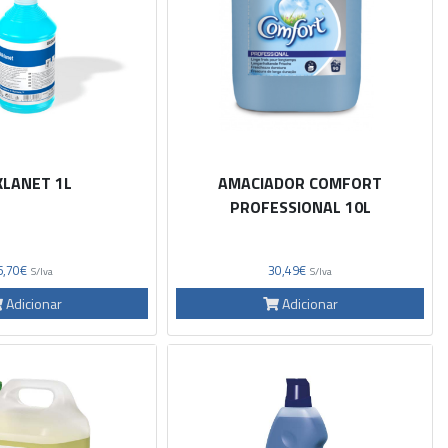
KLANET 1L
AMACIADOR COMFORT
PROFESSIONAL 10L
6,70€
30,49€
S/Iva
S/Iva
Adicionar
Adicionar