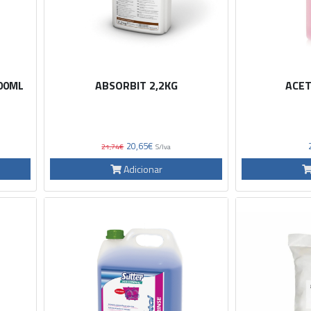
00ML
ABSORBIT 2,2KG
ACE
20,65€
21,74€
S/Iva
Adicionar