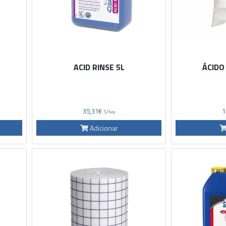
ACID RINSE 5L
ÁCIDO
35,31€
1
S/Iva
Adicionar