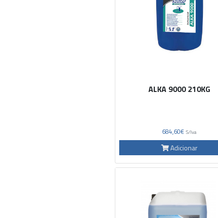
ALKA 9000 210KG
684,60€
S/Iva
Adicionar