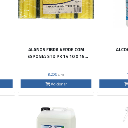
ALANOS FIBRA VERDE COM
ALCOO
ESPONJA STD PK 14 10 X 15
K60009
8,20€
S/Iva
Adicionar