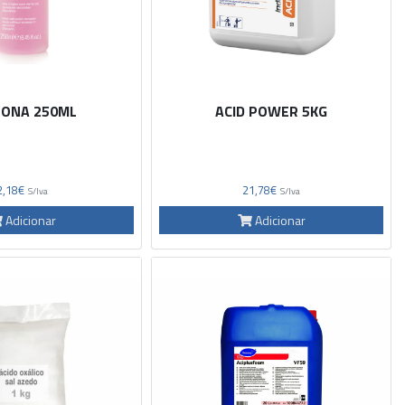
TONA 250ML
ACID POWER 5KG
2,18€
21,78€
S/Iva
S/Iva
Adicionar
Adicionar