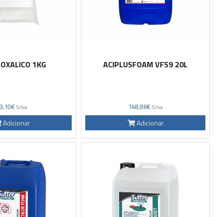
 OXALICO 1KG
ACIPLUSFOAM VF59 20L
3,10€
148,86€
S/Iva
S/Iva
Adicionar
Adicionar